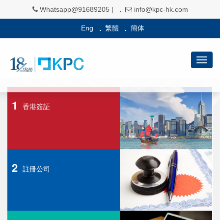
Whatsapp@91689205 |
info@kpc-hk.com
Eng
繁體
簡体
KPC-HAPPY11
Togg
navig
1
香港簽証
2
註冊公司